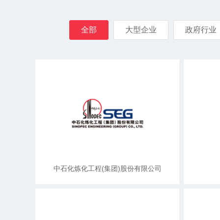
全部
大型企业
政府行业
中石化炼化工程(集团)股份有限公司