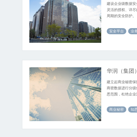
建设企业级数据安
灵活的授权、详尽
周期的安全防护。
安全平台
业
华润（集团
建立起商业秘密保
商密数据进行分级
悉范围，杜绝企业
商业秘密
知