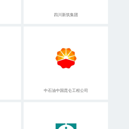
四川新筑集团
中石油中国昆仑工程公司