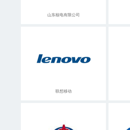
山东核电有限公司
联想移动