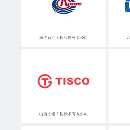
海洋石油工程股份有限公司
山西太钢工程技术有限公司