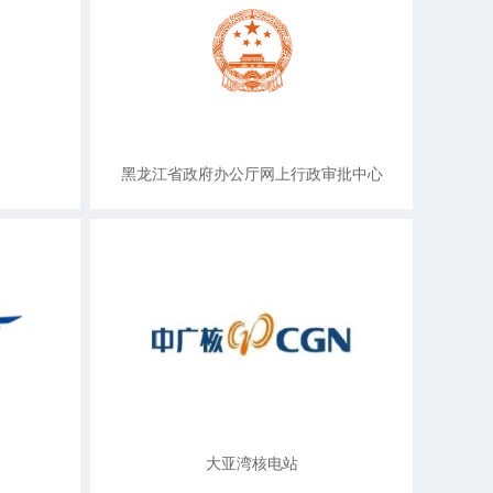
黑龙江省政府办公厅网上行政审批中心
大亚湾核电站