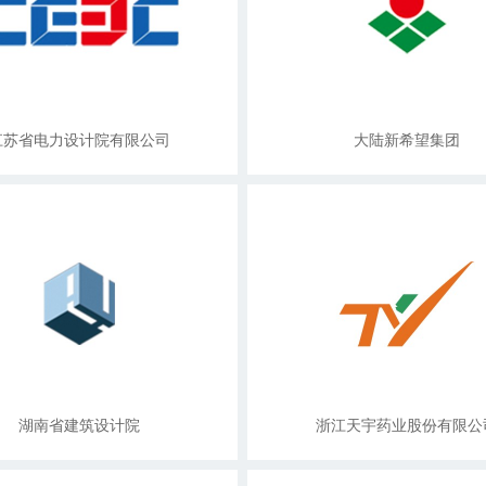
江苏省电力设计院有限公司
大陆新希望集团
湖南省建筑设计院
浙江天宇药业股份有限公