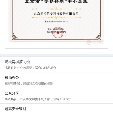
局域网/桌面办公
满足日常办公的需要，适合非研发场合
移动办公
在智能终端，完成对文档权限的控制
公众分享
离线场合，以及将文档携带到外部，获得加强保护
超高安全级别